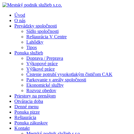
Úvod
O nás
Prevádzky spoločnosti
Sídlo spoločnosti
Reštaurácia V Centre
Lahôdky
Tipos
Ponuka služieb
Doprava / Preprava
Výkopové práce
Výškové práce
Čistenie potrubí vysokotlakým čističom CAK
Parkovanie v areály spoločnosti
Ekonomické služby
Rozvoz obedov
Priestory na prenájom
Otváracia doba
Denné menu
Ponuka pizze
Reštaurácia
Ponuka zákuskov
Kontakt
Mestský podnik služieb s.r.o.