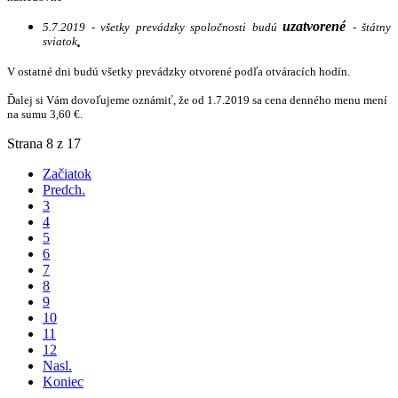
uzatvorené
5.7.2019 - všetky prevádzky spoločnosti budú
- štátny
sviatok
.
V ostatné dni budú všetky prevádzky otvorené podľa otváracích hodín.
Ďalej si Vám dovoľujeme oznámiť, že od 1.7.2019 sa cena denného menu mení
na sumu 3,60 €.
Strana 8 z 17
Začiatok
Predch.
3
4
5
6
7
8
9
10
11
12
Nasl.
Koniec