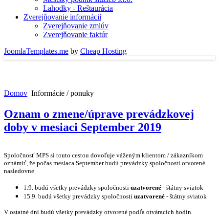
Lahodky - Reštaurácia
Zverejňovanie informácií
Zverejňovanie zmlúv
Zverejňovanie faktúr
JoomlaTemplates.me
by
Cheap Hosting
Domov
Informácie / ponuky
Oznam o zmene/úprave prevádzkovej
doby v mesiaci September 2019
Spoločnosť MPS si touto cestou dovoľuje váženým klientom / zákazníkom
oznámiť, že počas mesiaca September budú prevádzky spoločnosti otvorené
nasledovne
1.9. budú
všetky prevádzky spoločnosti
uzatvorené
- štátny sviatok
15.9. budú všetky prevádzky spoločnosti
uzatvorené
- štátny sviatok
V ostatné dni budú všetky prevádzky otvorené podľa otváracích hodín.