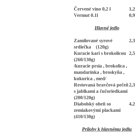
Červené víno 0,2 l
1,
Vermut 0.1l
0,
Hlavné jedlo
Zamilované syrové
2,
srdiečka (120g)
Kuracie kari s brokolicou
2,
(260/130g)
/kuracie prsia , brokolica ,
mandarínka , broskyňa ,
kukurica , med/
Restovaná bravčová pečeň
2,
s jablkami a čučoriedkami
(200/120g)
Diabolský oheň so
4,
zemiakovými plackami
(410/130g)
Prílohy k hlavnému jedlu