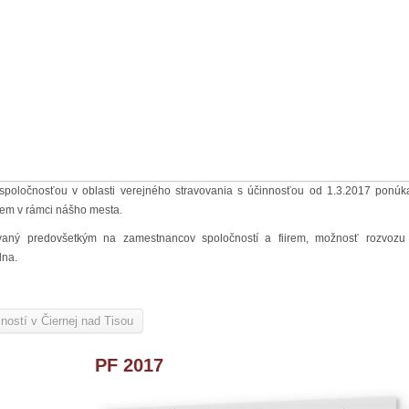
spoločnosťou v oblasti verejného stravovania s účinnosťou od 1.3.2017 ponú
iem v rámci nášho mesta.
tovaný predovšetkým na zamestnancov spoločností a fiirem, možnosť rozvozu
lna.
ností v Čiernej nad Tisou
PF 2017