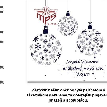
20€
90€
30€
50€
30€
20€
Všetkým našim obchodným partnerom a
zákazníkom ďakujeme za doterajšiu prejave
priazeň a spoluprácu.