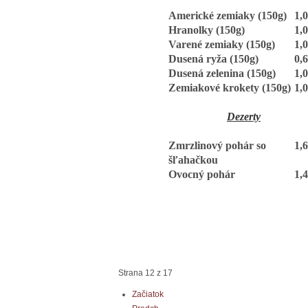
Americké zemiaky (150g)
1,
Hranolky (150g)
1,
Varené zemiaky (150g)
1,
Dusená ryža (150g)
0,
Dusená zelenina (150g)
1,
Zemiakové krokety (150g)
1,
Dezerty
Zmrzlinový pohár so
1,
šľahačkou
Ovocný pohár
1,
Strana 12 z 17
Začiatok